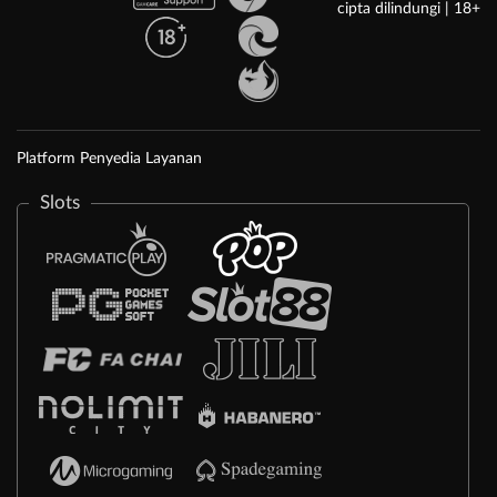
cipta dilindungi | 18+
Platform Penyedia Layanan
Slots