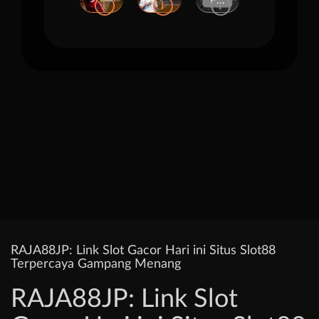
i
i
i
RAJA88JP: Link Slot Gacor Hari ini Situs Slot88
Terpercaya Gampang Menang
RAJA88JP: Link Slot