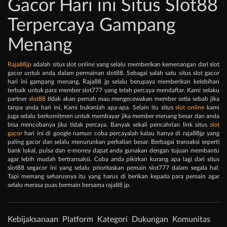
Gacor Hari ini Situs Slot88
Terpercaya Gampang
Menang
Raja88jp
adalah situs slot online yang selalu memberikan kemenangan dari slot
gacor untuk anda dalam permainan slot88. Sebagai salah satu situs slot gacor
hari ini gampang menang, Raja88 jp selalu berupaya memberikan kelebihan
terbaik untuk para member slot777 yang telah percaya mendaftar. Kami selaku
partner
slot88
tidak akan pernah mau mengecewakan member setia sebab jika
tanpa anda hari ini, Kami bukanlah apa-apa. Selain itu situs
slot online
kami
juga selalu berkomitmen untuk membayar jika member menang besar dan anda
bisa mencobanya jika tidak percaya. Banyak sekali pencahrian link situs
slot
gacor
hari ini di google namun coba percayalah kalau hanya di raja88jp yang
paling gacor dan selalu menurunkan perkalian besar. Berbagai transaksi seperti
bank lokal, pulsa dan e-money dapat anda gunakan dengan tujuan membantu
agar lebih mudah bertransaksi. Coba anda pikirkan kurang apa lagi dari situs
slot88 segacor ini yang selalu prioritaskan pemain slot777 dalam segala hal.
Tapi memang seharusnya itu yang harus di berikan kepada para pemain agar
selalu merasa puas bermain bersama raja88 jp.
Kebijaksanaan
Platform
Kategori
Dukungan
Komunitas