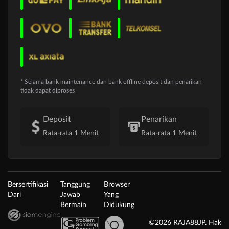
* Selama bank maintenance dan bank offline deposit dan penarikan
tidak dapat diproses
Deposit
Penarikan
Rata-rata 1 Menit
Rata-rata 1 Menit
Bersertifikasi
Tanggung
Browser
Dari
Jawab
Yang
Bermain
Didukung
©2026 RAJA88JP. Hak