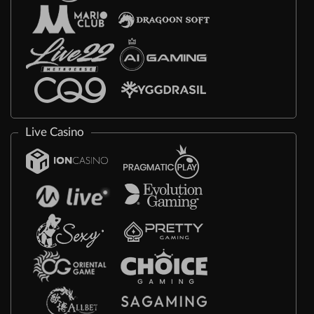
Live Casino