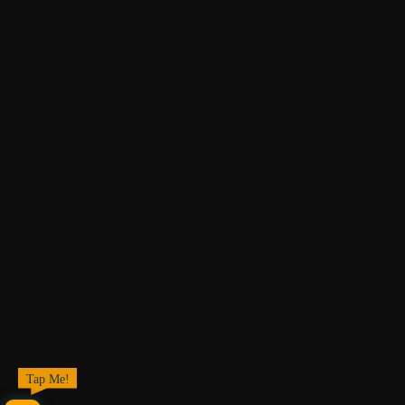
Tap Me!