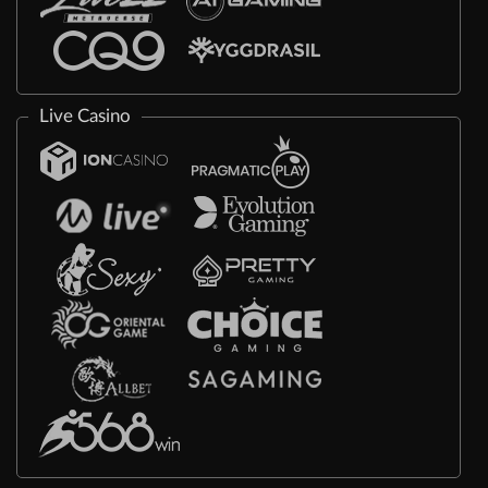
Live Casino