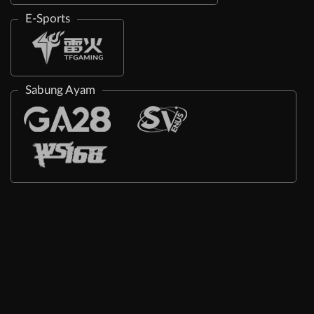
E-Sports
Sabung Ayam