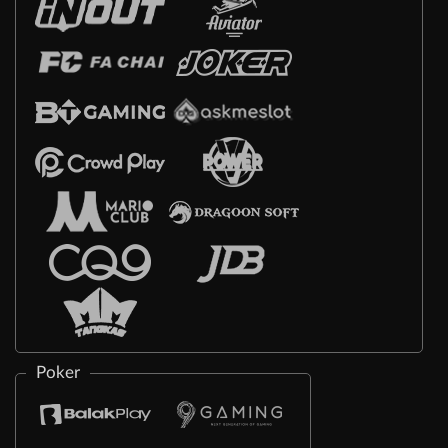
Poker