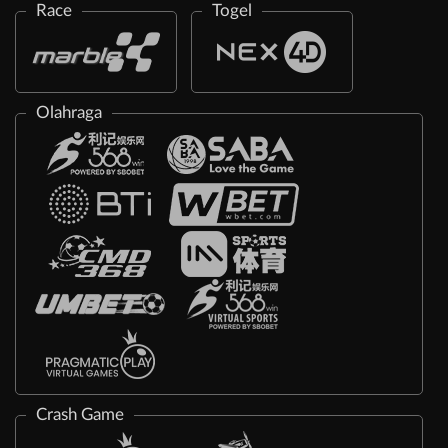
Race
Togel
Olahraga
Crash Game