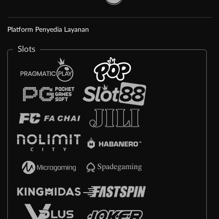
Platform Penyedia Layanan
Slots