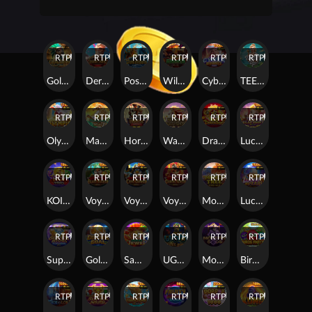
RTP
95%
RTP
92%
RTP
92%
RTP
93%
RTP
86%
RTP
80%
Golden Hoof Quest
Derby King
Poseidon
Wild Bronco
Cyber Bounty 4096
TEEED UP!
RTP
84%
RTP
85%
RTP
82%
RTP
91%
RTP
94%
RTP
86%
Olympig
Mahjong Wins
Horse of Bounty
Ways of the Holy Horse
Dragon Soar
Lucky Elephant X-Huge
RTP
90%
RTP
92%
RTP
79%
RTP
91%
RTP
92%
RTP
83%
KOI TRIO
Voyage of Blast Raider X-Lock
Voyage of Cryo Gunner X-Lock
Voyage of Daring Queen X-Lock
Money Tree - Hyper Wild
Lucky Pearl
RTP
87%
RTP
93%
RTP
84%
RTP
87%
RTP
80%
RTP
98%
Super Niubi Fortune X-Huge
Golden Goal
Samba Jewel
UGO Aztec Gold
Modern Gods
BirdsParty
RTP
87%
RTP
95%
RTP
94%
RTP
85%
RTP
91%
RTP
98%