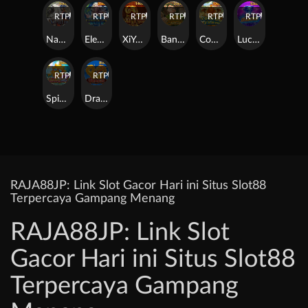
RTP
82%
RTP
79%
RTP
84%
RTP
80%
RTP
88%
RTP
81%
Napoleon
Elemental Link Water
XiYangYang
Banana Saga
CooCoo Farm
LuckyDiamond
RTP
80%
RTP
94%
Spindrift2
Dragon
RAJA88JP: Link Slot Gacor Hari ini Situs Slot88
Terpercaya Gampang Menang
RAJA88JP: Link Slot
Gacor Hari ini Situs Slot88
Terpercaya Gampang