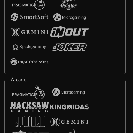
Arcade